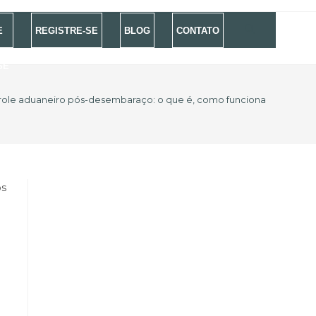
E
REGISTRE-SE
BLOG
CONTATO
SE
role aduaneiro pós-desembaraço: o que é, como funciona e quais c
e