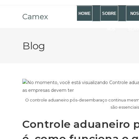
HOME
SOBRE
NOS
Camex
NÓS
SERV
Blog
O controle aduaneiro pós-desembaraço continua mesmo
são essenciais
Controle aduaneiro 
é, como funciona e q