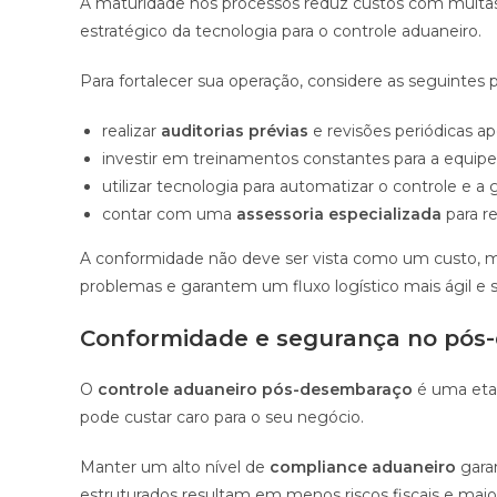
A maturidade nos processos reduz custos com multas
estratégico da tecnologia para o controle aduaneiro.
Para fortalecer sua operação, considere as seguintes p
realizar
auditorias prévias
e revisões periódicas a
investir em treinamentos constantes para a equipe
utilizar tecnologia para automatizar o controle e 
contar com uma
assessoria especializada
para re
A conformidade não deve ser vista como um custo, 
problemas e garantem um fluxo logístico mais ágil e 
Conformidade e segurança no pós
O
controle aduaneiro pós-desembaraço
é uma etap
pode custar caro para o seu negócio.
Manter um alto nível de
compliance aduaneiro
gara
estruturados resultam em menos riscos fiscais e maio