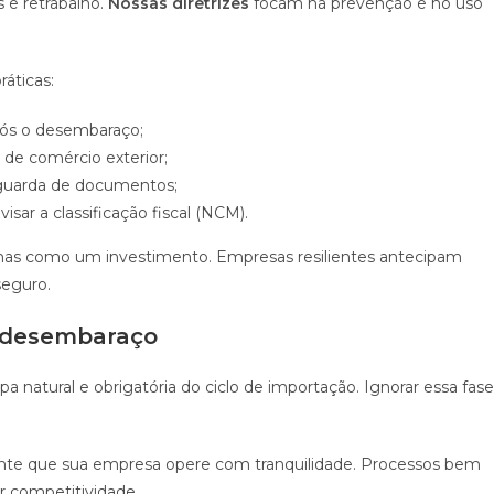
 e retrabalho.
Nossas diretrizes
focam na prevenção e no uso
ráticas:
pós o desembaraço;
 de comércio exterior;
a guarda de documentos;
visar a classificação fiscal (NCM).
mas como um investimento. Empresas resilientes antecipam
seguro.
-desembaraço
a natural e obrigatória do ciclo de importação. Ignorar essa fase
nte que sua empresa opere com tranquilidade. Processos bem
r competitividade.