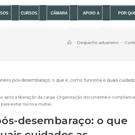
SOS
CURSOS
CÂMARA
APOIO A
POR QU
IÇOS
ARBITRAL
PROJETOS
ASSOCIAR-
>
Despacho aduaneiro
>
Cont
 após a liberação da carga. Organização documental e complianc
 para evitar riscos e multas.
pós-desembaraço: o que
uais cuidados as