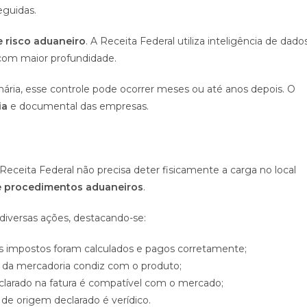
eguidas.
 risco aduaneiro
. A Receita Federal utiliza inteligência de dado
 com maior profundidade.
ária, esse controle pode ocorrer meses ou até anos depois. O
ia
e documental das empresas.
 Receita Federal não precisa deter fisicamente a carga no local
e procedimentos aduaneiros
.
 diversas ações, destacando-se:
e os impostos foram calculados e pagos corretamente;
o da mercadoria condiz com o produto;
eclarado na fatura é compatível com o mercado;
de origem declarado é verídico.